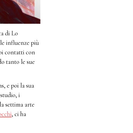
ta di Lo
 le influenze più
oi contatti con
do tanto le sue
, e poi la sua
studio, i
la settima arte
occhi
, ci ha