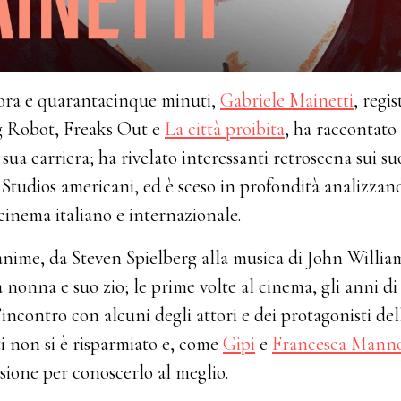
’ora e quarantacinque minuti,
Gabriele Mainetti
, regis
g Robot, Freaks Out e
La città proibita
, ha raccontato
sua carriera; ha rivelato interessanti retroscena sui su
Studios americani, ed è sceso in profondità analizzan
cinema italiano e internazionale.
nime, da Steven Spielberg alla musica di John Williams
 nonna e suo zio; le prime volte al cinema, gli anni di 
’incontro con alcuni degli attori e dei protagonisti del
ti non si è risparmiato e, come
Gipi
e
Francesca Mann
sione per conoscerlo al meglio.